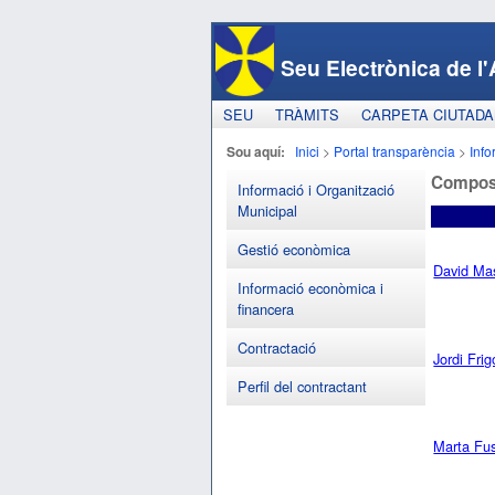
Seu Electrònica de l'
SEU
TRÀMITS
CARPETA CIUTAD
Sou aquí:
Inici
>
Portal transparència
>
Info
Compos
Informació i Organització
Municipal
Gestió econòmica
David Mas
Informació econòmica i
financera
Contractació
Jordi Fri
Perfil del contractant
Marta Fus