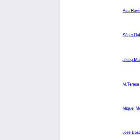
Pau Rovi
Sònia Ru
Josep Man
M.Teresa 
Miquel Mo
Jose Bos