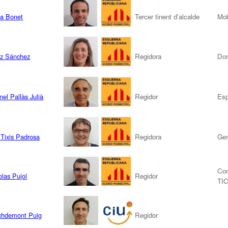
ra Bonet
Tercer tinent d'alcalde
Mob
iz Sánchez
Regidora
Don
el Pallàs Julià
Regidor
Esp
Tixis Padrosa
Regidora
Gen
Com
las Pujol
Regidor
TIC
chdemont Puig
Regidor