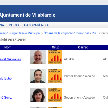
Ajuntament de Vilablareix
ANA
PORTAL TRANSPARÈNCIA
rmació i Organització Municipal
>
Òrgans de la corporació municipal
>
Ple
>
Compo
ició 2015-2019
Nom
Grup
Càrrec
cort Subiranas
Alcalde
Alc
Primer tinent d'alcalde
Med
gola Bubé
té Serra
Segon tinent d'alcalde
Cul