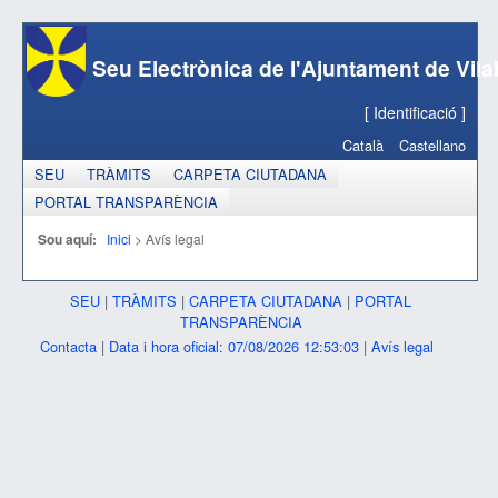
Seu Electrònica de l'Ajuntament de Vila
[
Identificació
]
Català
Castellano
SEU
TRÀMITS
CARPETA CIUTADANA
PORTAL TRANSPARÈNCIA
Sou aquí:
Inici
>
Avís legal
SEU
|
TRÀMITS
|
CARPETA CIUTADANA
|
PORTAL
TRANSPARÈNCIA
Contacta
|
Data i hora oficial: 07/08/2026 12:53:03
|
Avís legal