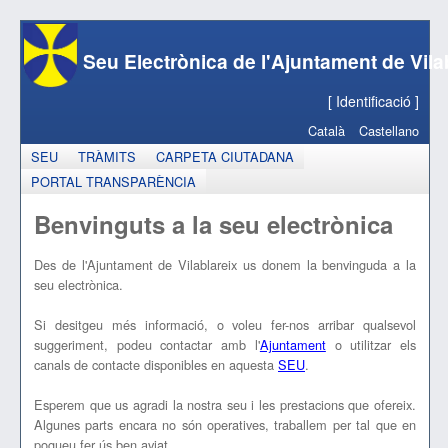
Seu Electrònica de l'Ajuntament de Vila
[
Identificació
]
Català
Castellano
SEU
TRÀMITS
CARPETA CIUTADANA
PORTAL TRANSPARÈNCIA
Benvinguts a la seu electrònica
Des de l'Ajuntament de Vilablareix us donem la benvinguda a la
seu electrònica.
Si desitgeu més informació, o voleu fer-nos arribar qualsevol
suggeriment, podeu contactar amb l'
Ajuntament
o utilitzar els
canals de contacte disponibles en aquesta
SEU
.
Esperem que us agradi la nostra seu i les prestacions que ofereix.
Algunes parts encara no són operatives, traballem per tal que en
pogueu fer ús ben aviat.